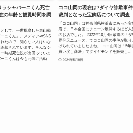
リラシャバーニくん死亡
ココ山岡の現在は?ダイヤ詐欺事件
現在の年齢と観覧時間を調
裁判となった宝飾店について調査
「ココ山岡」は神奈川県横浜市にあった宝
店で、日本全国にチェーン展開するほど人
ラとして、一世風靡した東山動
のお店でした。 2022年10月4日放送の「ザ
ーニくん」。メディアやSNS
界仰天ニュース」でココ山岡の事件が取り
られたので、知らない人はいな
げられていましたよね。 ココ山岡は「5年
で認知されています。そんなシ
買い戻し商法」でダイヤモンドを販売し...
に一時期死亡説が出回っていま
ーニくんは今も元気に活動...
2024年5月9日