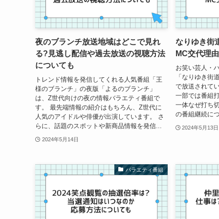
夜のブランチ放送地域はどこで見れ
なりゆき街
る?見逃し配信や過去放送の視聴方法
MC交代理
についても
お笑い芸人・ハ
「なりゆき街道
トレンド情報を発信してくれる人気番組「王
で放送されて
様のブランチ」の夜版「よるのブランチ」
一部では番組打
は、Z世代向けの夜の情報バラエティ番組で
一体なぜ打ち
す。 最先端情報の紹介はもちろん、Z世代に
の番組継続につ
人気のアイドルや俳優が出演しています。 さ
らに、話題のスポットや新商品情報を発信...
2024年5月13日
2024年5月14日
バラエティ番組