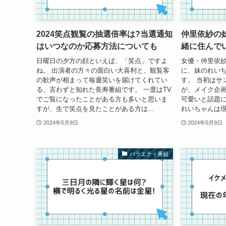
2024笑点観覧の抽選倍率は?当選通知
仲里依紗の
はいつなのか応募方法についても
緒に住んで
日曜日の夕方の顔といえば、「笑点」ですよ
女優・仲里依紗
ね。 出演者の方々の面白い大喜利と、観覧客
に、妹のれい
の歓声が相まって毎週笑いを届けてくれてい
す。 当初はサ
る、言わずと知れた長寿番組です。 一度はTV
が、メイク企
でご覧になったことがある方も多いと思いま
可愛いと話題に
すが、生で笑点を見たことがある方は...
れいちゃんは現
2024年5月9日
2024年5月9日
バラエティ番組