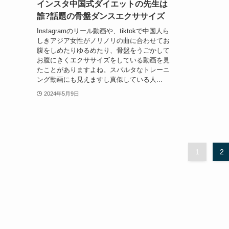
インスタ中国式ダイエットの先生は
誰?話題の骨盤ダンスエクササイズ
Instagramのリール動画や、tiktokで中国人ら
しきアジア女性がノリノリの曲に合わせてお
腹をしめたりゆるめたり、骨盤をうごかして
お腹にきくエクササイズをしている動画を見
たことがありますよね。スパルタなトレーニ
ング動画にも見えますし真似している人...
2024年5月9日
1
2