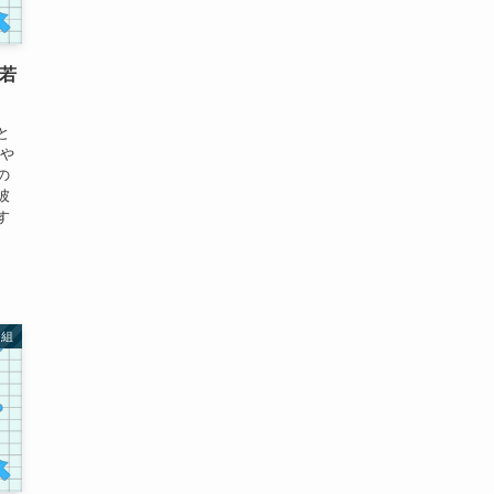
若
と
ィや
の
彼
す
番組