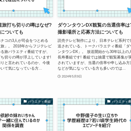
道旅打ち切りの噂はなぜ?
ダウンタウンDX観覧の当選倍率は
由についても
撮影場所と応募方法についても
ナコの3人が司会をつとめる
読売テレビ制作により、日本テレビ系列で
旅」。 2018年からフジテレビ
送されている、トークバラエティ番組「ダ
いる旅バラエティ番組ですが、
ンタウンDX」。 放送開始から30年以上の
ち切りの噂が浮上しています!
長寿番組です! 番組では抽選で観覧募集が
切りと言われているのか、今後
されていますが、当選の倍率や申し込み方
いて気になっている方...
などが気になっている方も多いのでは...
2024年5月9日
バラエティ番組
バラエティ