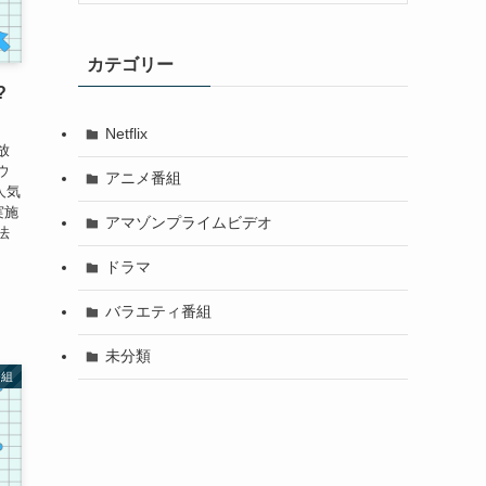
カテゴリー
?
Netflix
放
ウ
アニメ番組
人気
実施
アマゾンプライムビデオ
法
ドラマ
バラエティ番組
未分類
番組