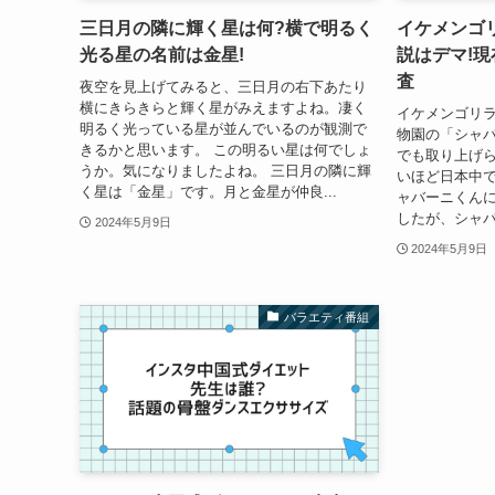
三日月の隣に輝く星は何?横で明るく
イケメンゴ
光る星の名前は金星!
説はデマ!
査
夜空を見上げてみると、三日月の右下あたり
横にきらきらと輝く星がみえますよね。凄く
イケメンゴリ
明るく光っている星が並んでいるのが観測で
物園の「シャバ
きるかと思います。 この明るい星は何でしょ
でも取り上げ
うか。気になりましたよね。 三日月の隣に輝
いほど日本中
く星は「金星」です。月と金星が仲良...
ャバーニくん
したが、シャバ
2024年5月9日
2024年5月9日
バラエティ番組