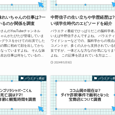
妹れいちゃんの仕事は?一
中野信子の生い立ちや学歴経歴は?
いるのか関係を調査
い頃学生時代のエピソードを紹介
さんのYouTubeチャンネル
バラエティ番組でひっぱりだこの脳科学者
ちゃんがたびたび登場していま
いえば中野信子さんですよね。 バラエテ
ングラスをかけての出演でした
ワイドショーなどでの、脳科学からの視点
画の際に初めて顔を出してから
コメントが、多くの人から支持されている
なっていますよね。 そんな妹
女ですが、一体どんな方なのか気になりま
在お仕事は何をしているの...
よね。 この記事を読まれている方はこ...
2024年5月9日
バラエティ番組
バラエティ