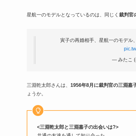
星航一のモデルとなっているのは、同じく
裁判官
寅子の再婚相手、星航一のモデル、
pic.t
— みたこ (
三淵乾太郎さんは、
1956年8月に裁判官の三淵嘉
ょうか。
<三淵乾太郎と三淵嘉子の出会いは?>
共通の友達を通して知り合った