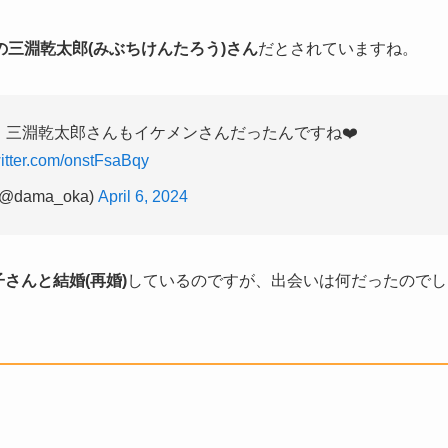
の三淵乾太郎(みぶちけんたろう)さん
だとされていますね。
三淵乾太郎さんもイケメンさんだったんですね❤️
witter.com/onstFsaBqy
@dama_oka)
April 6, 2024
子さんと結婚(再婚)
しているのですが、出会いは何だったのでし