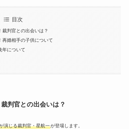
目次
！裁判官との出会いは？
！再婚相手の子供について
晩年について
！裁判官との出会いは？
が演じる裁判官・星航一
が登場します。