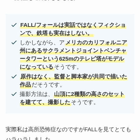
FALL/フォールは実話ではなくフィクショ
ンで、鉄塔も実在はしない。
しかしながら、ア
メリカのカリフォルニア
州にあるサクラメントジョイントベンチャ
ータワーという625mのテレビ塔がモデル
になっている
そうです。
原作はなく、監督と脚本家が共同で描いた
作品
だそうです。
撮影方法は、
山頂に2種類の高さのセット
を建てて、撮影した
そうです。
実際私は高所恐怖症なのですがFALLを見てとても
ハラハラしました。