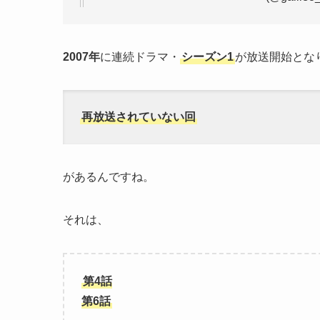
2007年
に連続ドラマ・
シーズン1
が放送開始とな
再放送されていない回
があるんですね。
それは、
第4話
第6話