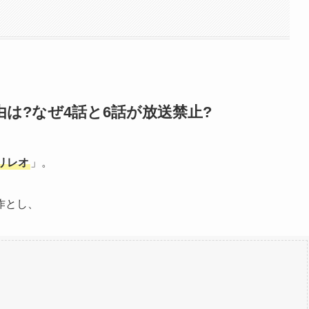
は?なぜ4話と6話が放送禁止?
リレオ
」。
作とし、