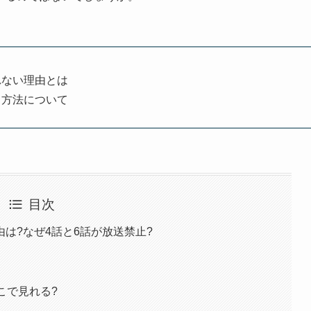
れない理由とは
る方法について
目次
は?なぜ4話と6話が放送禁止?
こで見れる?