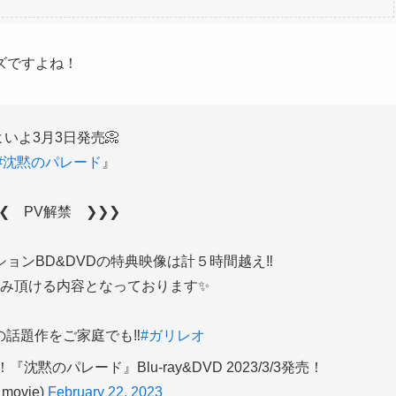
ズですよね！
いよ3月3日発売📀
#沈黙のパレード
』
❮ PV解禁 ❯❯❯
ョンBD&DVDの特典映像は計５時間越え‼️
み頂ける内容となっております✨
の話題作をご家庭でも‼️
#ガリレオ
黙のパレード』Blu-ray&DVD 2023/3/3発売！
_movie)
February 22, 2023