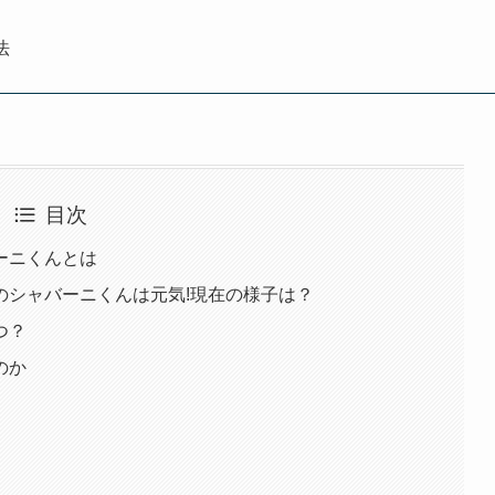
法
目次
ーニくんとは
のシャバーニくんは元気!現在の様子は？
つ？
のか