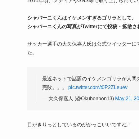
2015年頃、メディアやSNS等で取り上げられ
シャバーニくんはイケメンすぎるゴリラとして、
シャバーニくんの写真がTwitterにて投稿・拡散
サッカー選手の大久保嘉人氏は公式ツイッターに
た。
最近ネットで話題のイケメンゴリラが人間
完敗。。。
pic.twitter.com/t0P2ZLeuev
— 大久保嘉人 (@Okubonbon13)
May 21, 2
目がきりっとしているのがかっこいいですね！