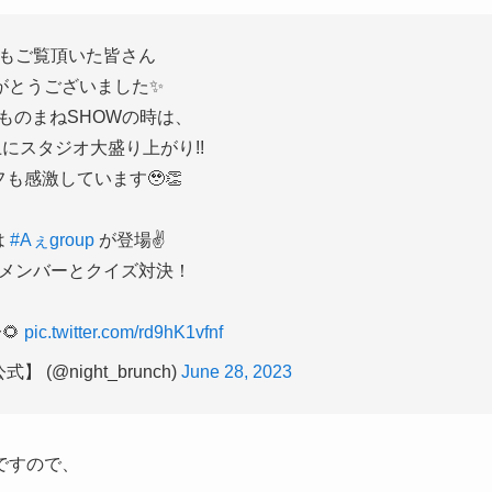
もご覧頂いた皆さん
がとうございました✨
ものまねSHOWの時は、
にスタジオ大盛り上がり!!
も感激しています🥹👏
は
#Aぇgroup
が登場✌️
メンバーとクイズ対決！
🌻
pic.twitter.com/rd9hK1vfnf
(@night_brunch)
June 28, 2023
ですので、