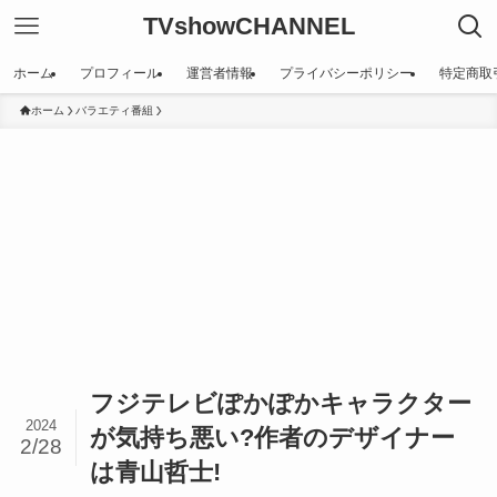
TVshowCHANNEL
ホーム
プロフィール
運営者情報
プライバシーポリシー
特定商取
ホーム
バラエティ番組
フジテレビぽかぽかキャラクター
2024
が気持ち悪い?作者のデザイナー
2/28
は青山哲士!