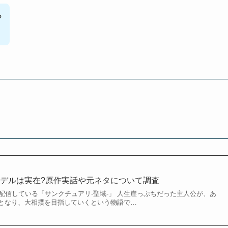
?
デルは実在?原作実話や元ネタについて調査
月4日から配信している「サンクチュアリ-聖域-」 人生崖っぷちだった主人公が、あ
となり、大相撲を目指していくという物語で…