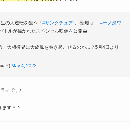
人生の大逆転を狙う『
#サンクチュアリ
-聖域-』。
#一ノ瀬ワ
バトルが描かれたスペシャル映像を公開🗻
め、大相撲界に大旋風を巻き起こせるのか…？5月4日より
ixJP)
May 4, 2023
ラマです♪
きます＾＾